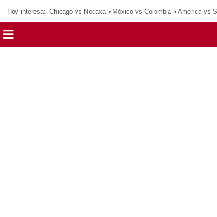
Hoy interesa:
Chicago vs Necaxa
México vs Colombia
América vs S