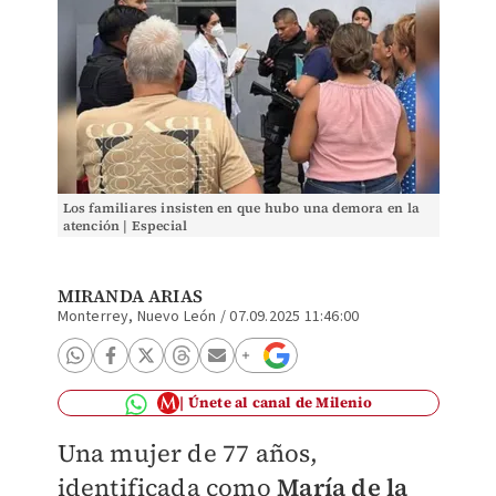
Los familiares insisten en que hubo una demora en la
atención | Especial
MIRANDA ARIAS
Monterrey, Nuevo León
/
07.09.2025 11:46:00
Únete al canal de Milenio
Una mujer de 77 años,
identificada como
María de la