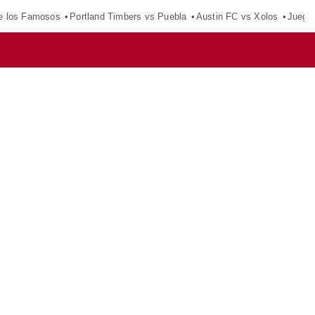
e los Famosos
Portland Timbers vs Puebla
Austin FC vs Xolos
Juego