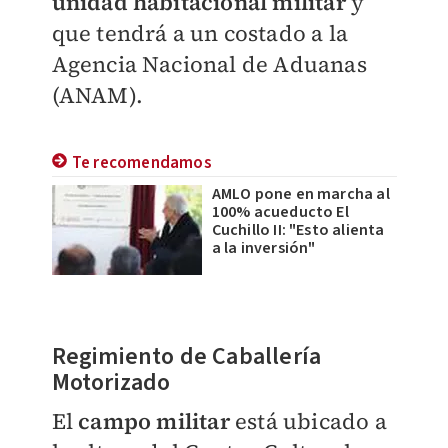
unidad habitacional militar
y
que tendrá a un costado a la
Agencia Nacional de Aduanas
(ANAM).
Te recomendamos
AMLO pone en marcha al
100% acueducto El
Cuchillo II: "Esto alienta
a la inversión"
Regimiento de Caballería
Motorizado
El
campo militar
e
stá ubicado a