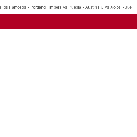
e los Famosos
Portland Timbers vs Puebla
Austin FC vs Xolos
Juego