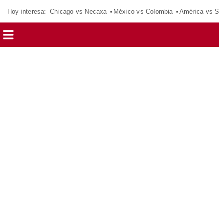
Hoy interesa:
Chicago vs Necaxa
México vs Colombia
América vs S