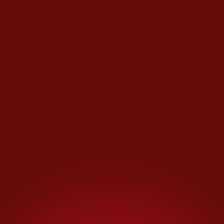
canales de la conurbación sur
del estado. Dichas cifras han
alertado a las autoridades de
que, en el tema ambiental, el
control en la población de los
saurios es uno de los
pendientes.
Debate ambiental en puerta
Los reptiles de gran tamaño que
se asolean en pequeñas islas
artificiales sobre la
Laguna del
Carpintero
demuestran el poder
de
adaptación
de una especie