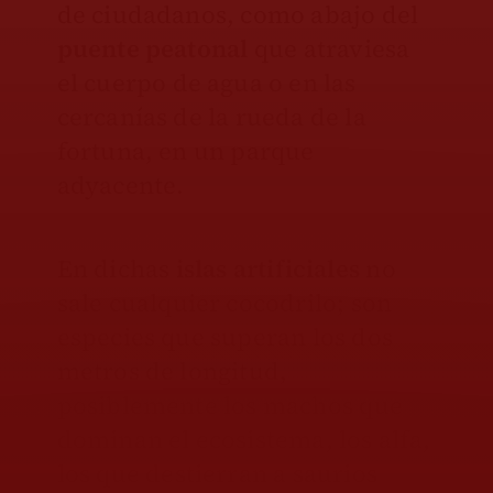
de ciudadanos, como abajo del
puente peatonal
que atraviesa
el cuerpo de agua o en las
cercanías de la rueda de la
fortuna, en un parque
adyacente.
En dichas
islas artificiales
no
sale cualquier cocodrilo; son
especies que superan los dos
metros de longitud,
posiblemente los machos que
dominan el ecosistema, los alfa,
los que destierran a saurios