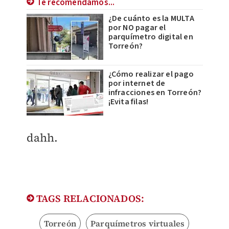
Te recomendamos...
¿De cuánto es la MULTA
por NO pagar el
parquímetro digital en
Torreón?
¿Cómo realizar el pago
por internet de
infracciones en Torreón?
¡Evita filas!
dahh.
TAGS RELACIONADOS:
Torreón
Parquímetros virtuales