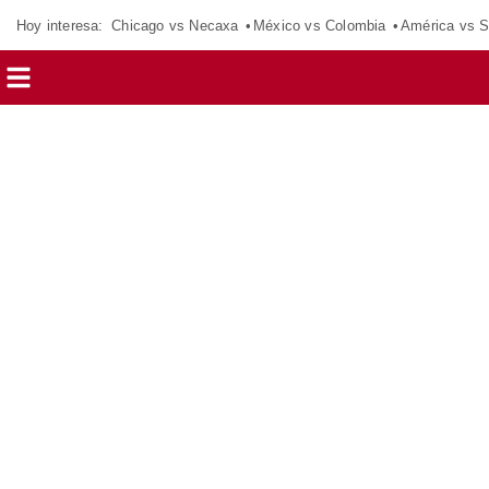
Hoy interesa:
Chicago vs Necaxa
México vs Colombia
América vs S