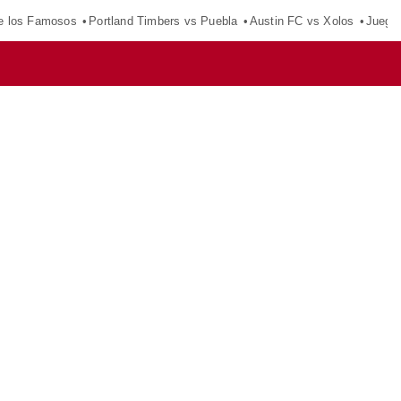
e los Famosos
Portland Timbers vs Puebla
Austin FC vs Xolos
Juego