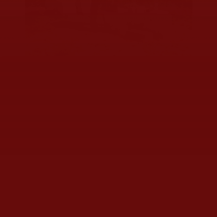
A sus 26 años, Karen Fraire avanza con paso firme en
el sendero de la apicultura.| Rolando Riestra
Fraire ve en la abeja una
maestra silenciosa: ejemplo de
disciplina, armonía y respeto al
entorno.
“La abeja es vida”,
afirma.
Y para ella, la miel es,
sin duda, el oro del desierto. “A
veces llegamos al apiario y la
floración es casi nula, pero