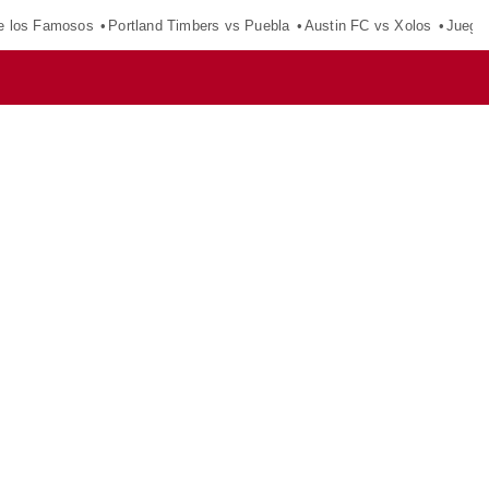
e los Famosos
Portland Timbers vs Puebla
Austin FC vs Xolos
Juego