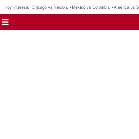
Hoy interesa:
Chicago vs Necaxa
México vs Colombia
América vs S