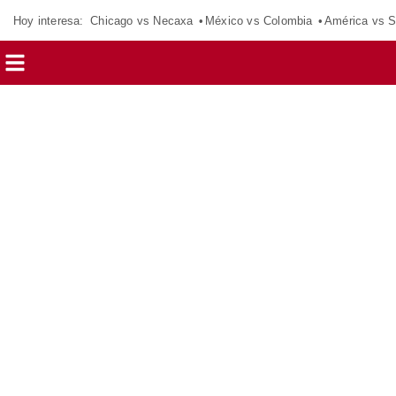
Hoy interesa:
Chicago vs Necaxa
México vs Colombia
América vs S