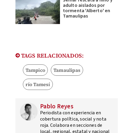
Semar rescata a niño y
adulto aislados por
tormenta 'Alberto' en
Tamaulipas
TAGS RELACIONADOS:
Tampico
Tamaulipas
río Tamesí
Pablo Reyes
Periodista con experiencia en
cobertura política, social y nota
roja. Colabora en secciones de
local, regional, estatal y nacional