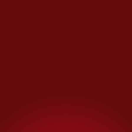
Tras dos décadas de trabajo
conjunto,
hay alrededor de 620
lobos en México y Estados
Unidos
, tanto en zoológicos
como en vida silvestre. “Es un
número bajo todavía”.
En cuidado profesional hay
338
ejemplares,
la mayoría en
Estados Unidos, mientras que
en México son 112, distribuidos
en diversas instituciones. “Creo
que somos como 25
instituciones en México que