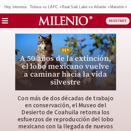
Hoy interesa:
Toluca vs LAFC
Real Salt Lake vs Atlante
Maratón C
REGÍSTRATE
A 50 años de la extinción,
el lobo mexicano vuelve
a caminar hacia la vida
silvestre
Con más de dos décadas de trabajo
en conservación, el Museo del
Desierto de Coahuila retoma los
esfuerzos de reproducción del lobo
mexicano con la llegada de nuevos