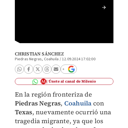
Los cue
Bravo (
CHRISTIAN SÁNCHEZ
Piedras Negras, Coahuila
/
12.09.2024 17:02:00
Únete al canal de Milenio
En la región fronteriza de
Piedras Negras
,
Coahuila
con
Texas
, nuevamente ocurrió una
tragedia migrante, ya que los