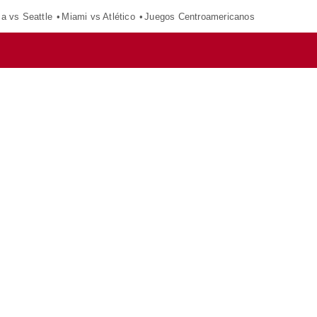
ca vs Seattle
Miami vs Atlético
Juegos Centroamericanos