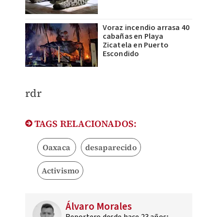
Voraz incendio arrasa 40
cabañas en Playa
Zicatela en Puerto
Escondido
rdr
TAGS RELACIONADOS:
Oaxaca
desaparecido
Activismo
Álvaro Morales
Reportero desde hace 23 años;