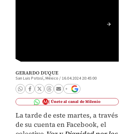
Ataque
Luis Po
GERARDO DUQUE
San Luis Potosí, México
/
16.04.2024 20:45:00
Únete al canal de Milenio
La tarde de este martes, a través
de su cuenta en Facebook, el
colectivo
Voz y Dignidad por los