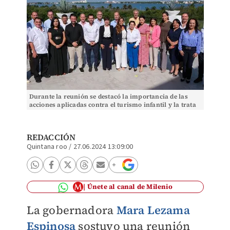
Durante la reunión se destacó la importancia de las
acciones aplicadas contra el turismo infantil y la trata
de personas en Quintana Roo. | Especial
REDACCIÓN
Quintana roo
/
27.06.2024 13:09:00
Únete al canal de Milenio
La gobernadora
Mara Lezama
Espinosa
sostuvo una reunión