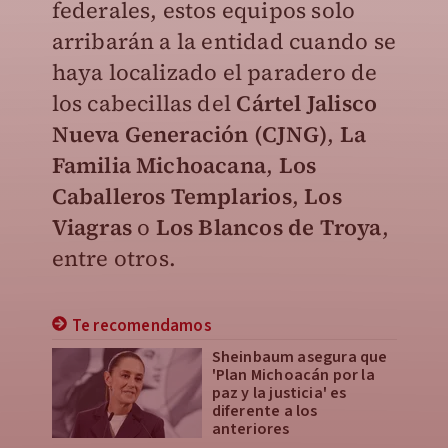
federales, estos equipos solo
arribarán a la entidad cuando se
haya localizado el paradero de
los cabecillas del
Cártel Jalisco
Nueva Generación (CJNG)
,
La
Familia Michoacana
,
Los
Caballeros Templario
s
,
Los
Viagras
o
Los Blancos de Troya
,
entre otros.
Te recomendamos
Sheinbaum asegura que
'Plan Michoacán por la
paz y la justicia' es
diferente a los
anteriores