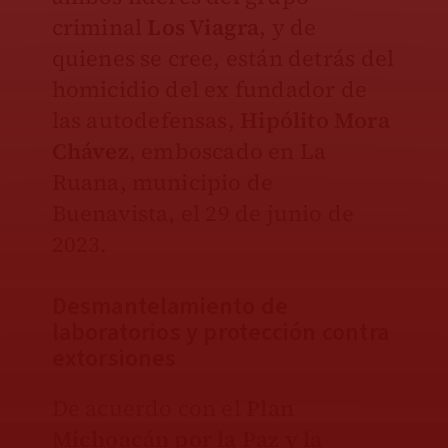
criminal
Los Viagra
, y de
quienes se cree, están detrás del
homicidio del ex fundador de
las autodefensas,
Hipólito Mora
Chávez
, emboscado en La
Ruana, municipio de
Buenavista, el 29 de junio de
2023.
Desmantelamiento de
laboratorios y protección contra
extorsiones
De acuerdo con el
Plan
Michoacán por la Paz y la