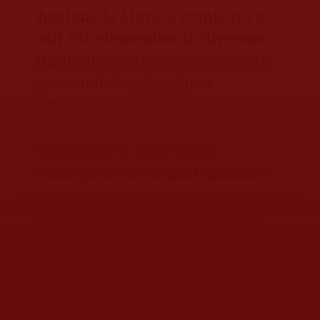
Justicia
, la Marina empleará a
mil 781 elementos de diversas
unidades
, entre las que está el
personal de estas cinco
unidades de élite.
Los marinos también se
encargarán de la
destrucción y
neutralización de campos de
adiestramiento y laboratorios
clandestinos
. Estas unidades de
élite están especializadas en
operaciones especiales
marítimas, contraterrorismo y