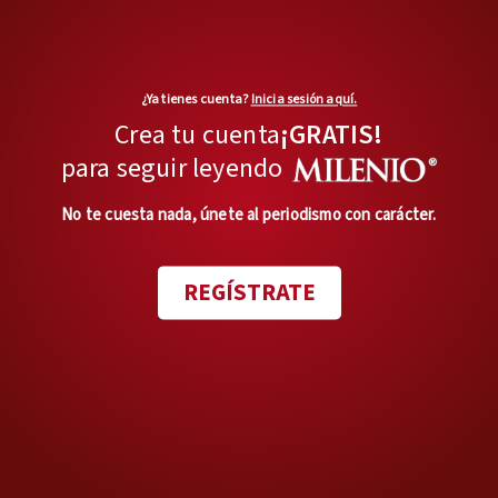
Cárteles Unidos agrupa remanentes de La Familia
¿Ya tienes cuenta?
Inicia sesión aquí.
Michoacana. | Foto:| Especial
Crea tu cuenta
¡GRATIS!
para seguir leyendo
​El Cártel de Acahuato —aliado
No te cuesta nada, únete al periodismo con carácter.
de Los Viagras—extorsiona y
secuestra en Michoacán; y los
REGÍSTRATE
Caballeros Templarios siguen
activos amenazando líderes
locales en la región.
Fuera de Tierra Caliente,
e
l
CJNG compite por rutas
: por