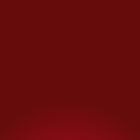
Existen además
células
criminales muy activas
: Los
Viagras —familia local
originaria de Buenavista—
actúan con fuerza en Tierra
Caliente; Los Blancos de Troya
—ligados a Los Viagras—
extorsionan en Apatzingán y
alrededores
.