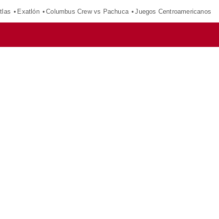
tlas
Exatlón
Columbus Crew vs Pachuca
Juegos Centroamericanos