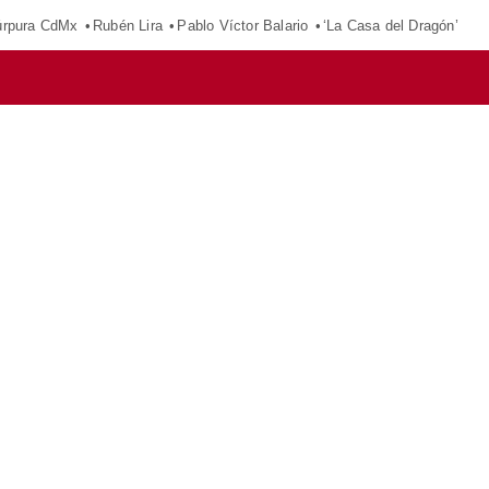
púrpura CdMx
Rubén Lira
Pablo Víctor Balario
‘La Casa del Dragón’