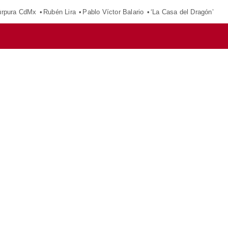
púrpura CdMx
Rubén Lira
Pablo Víctor Balario
‘La Casa del Dragón’