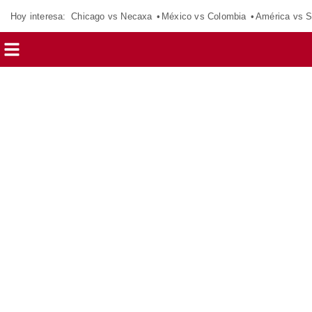
Hoy interesa:
Chicago vs Necaxa
México vs Colombia
América vs S