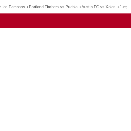
e los Famosos
Portland Timbers vs Puebla
Austin FC vs Xolos
Juego