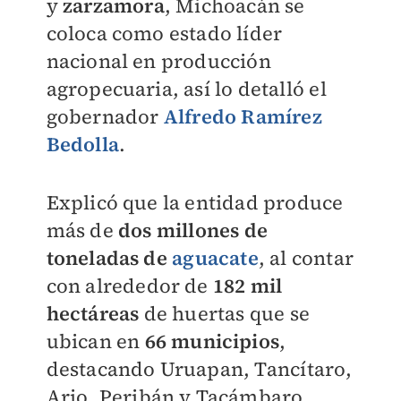
y
zarzamora
, Michoacán se
coloca como estado líder
nacional en producción
agropecuaria, así lo detalló el
gobernador
Alfredo Ramírez
Bedolla
.
Explicó que la entidad produce
más de
dos millones de
toneladas de
aguacate
, al contar
con alrededor de
182 mil
hectáreas
de huertas que se
ubican en
66 municipios
,
destacando Uruapan, Tancítaro,
Ario, Peribán y Tacámbaro.