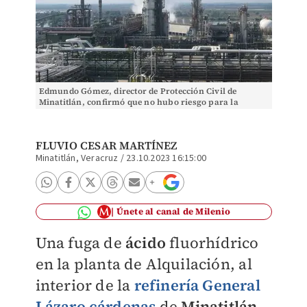
Edmundo Gómez, director de Protección Civil de
Minatitlán, confirmó que no hubo riesgo para la
población. | Fluvio Cesar Martínez
FLUVIO CESAR MARTÍNEZ
Minatitlán, Veracruz
/
23.10.2023 16:15:00
Únete al canal de Milenio
Una fuga de
ácido
fluorhídrico
en la planta de Alquilación, al
interior de la
refinería General
Lázaro cárdenas
de
Minatitlán
,