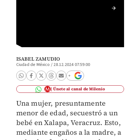
La muje
menor d
ISABEL ZAMUDIO
Ciudad de México
/
28.12.2024 07:59:00
Únete al canal de Milenio
Una mujer, presuntamente
menor de edad, secuestró a un
bebé en Xalapa, Veracruz. Esto,
mediante engaños a la madre, a