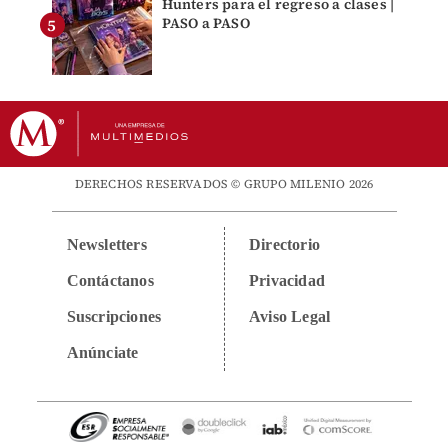
Hunters para el regreso a clases |
PASO a PASO
DERECHOS RESERVADOS © GRUPO MILENIO 2026
Newsletters
Directorio
Contáctanos
Privacidad
Suscripciones
Aviso Legal
Anúnciate