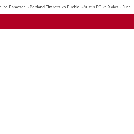
e los Famosos
Portland Timbers vs Puebla
Austin FC vs Xolos
Juego