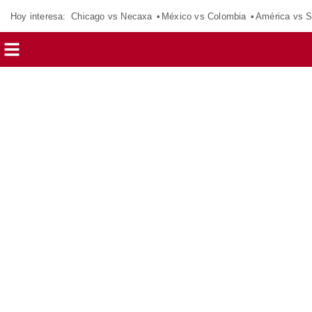
Hoy interesa:
Chicago vs Necaxa
México vs Colombia
América vs S