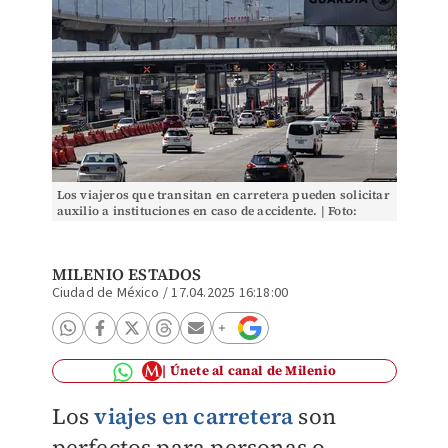
Los viajeros que transitan en carretera pueden solicitar
auxilio a instituciones en caso de accidente. | Foto:
Cuartoscuro
MILENIO ESTADOS
Ciudad de México
/
17.04.2025 16:18:00
Únete al canal de Milenio
Los
viajes en carretera
son
perfectos para personas o