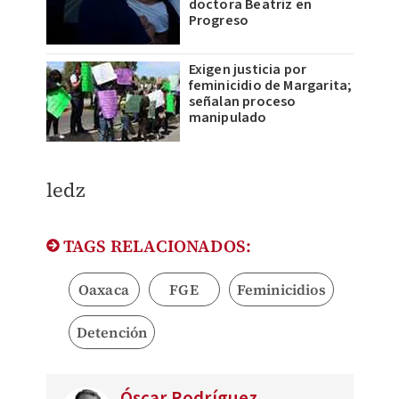
doctora Beatriz en
Progreso
Exigen justicia por
feminicidio de Margarita;
señalan proceso
manipulado
ledz
TAGS RELACIONADOS:
Oaxaca
FGE
Feminicidios
Detención
Óscar Rodríguez