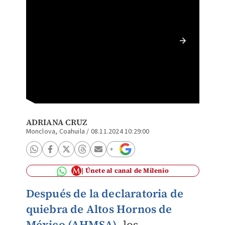
Rolando
preocup
ADRIANA CRUZ
Monclova, Coahuila
/
08.11.2024 10:29:00
Únete al canal de Milenio
Después de la declaratoria de
quiebra de
Altos Hornos de
México (AHMSA)
, los