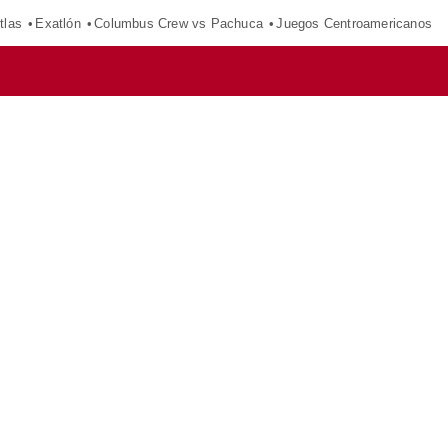
tlas
Exatlón
Columbus Crew vs Pachuca
Juegos Centroamericanos