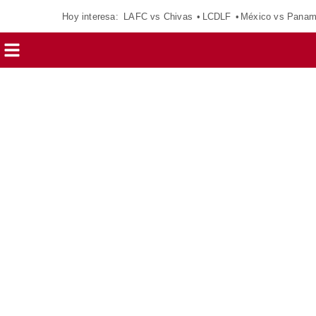
Hoy interesa:
LAFC vs Chivas
LCDLF
México vs Pana