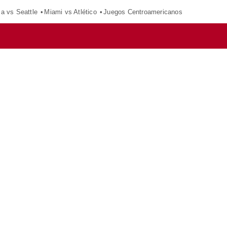
ca vs Seattle
Miami vs Atlético
Juegos Centroamericanos