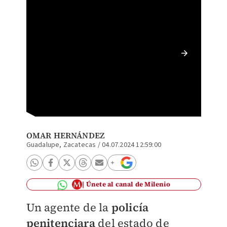
Vocería
element
OMAR HERNÁNDEZ
Guadalupe, Zacatecas
/
04.07.2024 12:59:00
Únete al canal de Milenio
Un agente de la
policía
penitenciara
del estado de