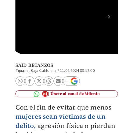
Mujeres
(Especi
SAID BETANZOS
Tijuana, Baja California
/
11.02.2024 03:12:00
Únete al canal de Milenio
Con el fin de evitar que menos
mujeres sean víctimas de un
delito,
agresión física o pierdan