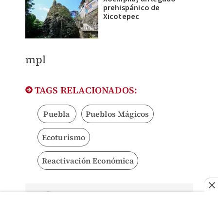
prehispánico de
Xicotepec
mpl
TAGS RELACIONADOS:
Puebla
Pueblos Mágicos
Ecoturismo
Reactivación Económica
Carlos Morales
Reportero de Gobierno y temas
ambientales