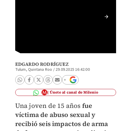
Persona
el resca
EDGARDO RODRÍGUEZ
Tulum, Quintana Roo
/
29.09.2025 16:42:00
Únete al canal de Milenio
Una joven de 15 años
fue
víctima de abuso sexual y
recibió seis impactos de arma