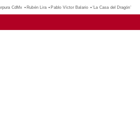
púrpura CdMx
Rubén Lira
Pablo Víctor Balario
‘La Casa del Dragón’