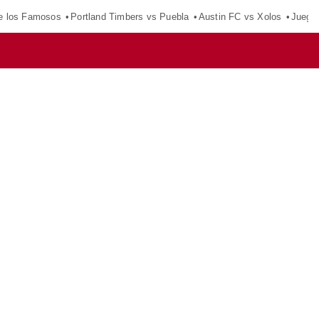
e los Famosos
Portland Timbers vs Puebla
Austin FC vs Xolos
Juego