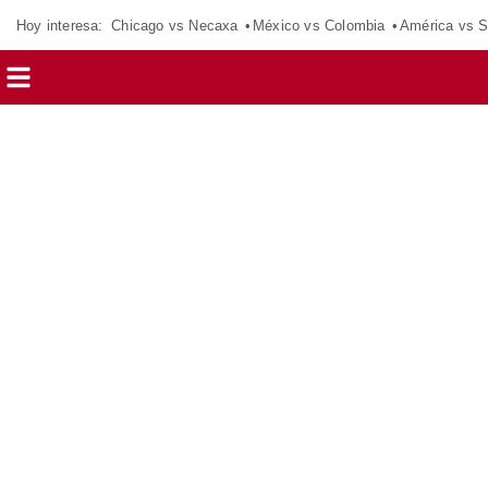
Hoy interesa:
Chicago vs Necaxa
México vs Colombia
América vs S