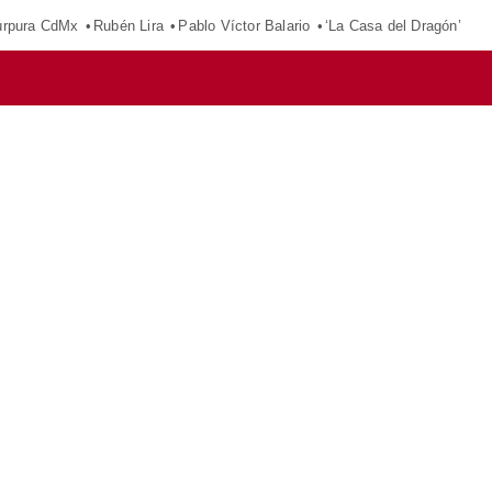
púrpura CdMx
Rubén Lira
Pablo Víctor Balario
‘La Casa del Dragón’