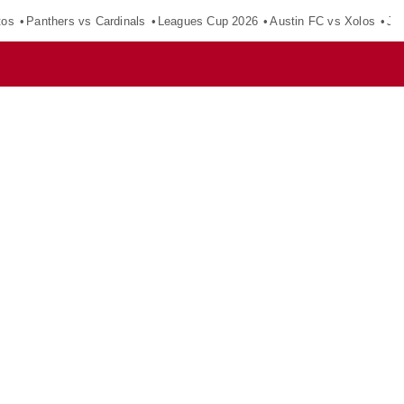
tos
Panthers vs Cardinals
Leagues Cup 2026
Austin FC vs Xolos
Ju