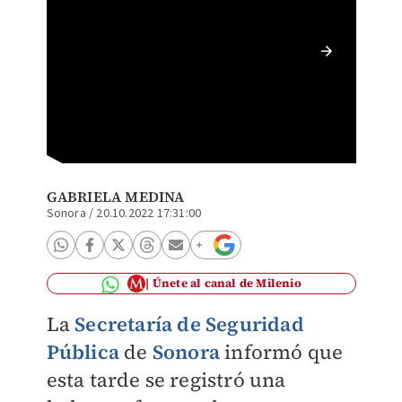
Element
GABRIELA MEDINA
Sonora
/
20.10.2022 17:31:00
Únete al canal de Milenio
La
Secretaría de Seguridad
Pública
de
Sonora
informó que
esta tarde se registró una