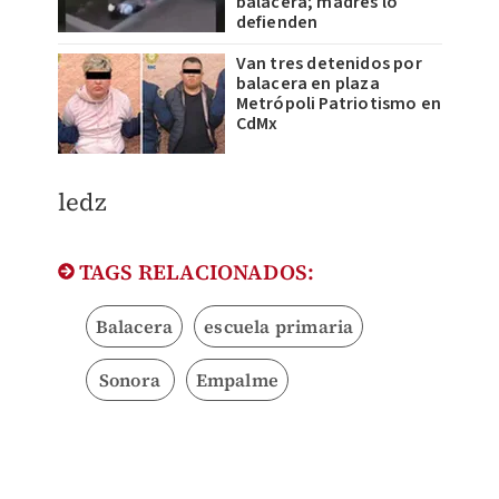
balacera; madres lo
defienden
Van tres detenidos por
balacera en plaza
Metrópoli Patriotismo en
CdMx
ledz
TAGS RELACIONADOS:
Balacera
escuela primaria
Sonora
Empalme