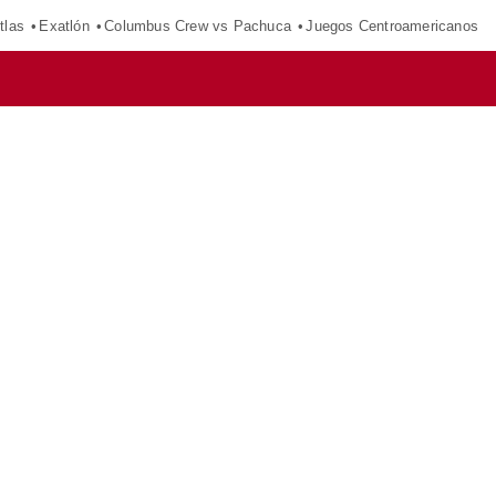
tlas
Exatlón
Columbus Crew vs Pachuca
Juegos Centroamericanos