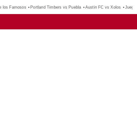
e los Famosos
Portland Timbers vs Puebla
Austin FC vs Xolos
Juego