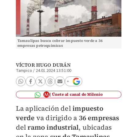
Tamaulipas busca cobrar impuesto verde a 36
empresas petroquímicas
VÍCTOR HUGO DURÁN
Tampico
/
24.01.2024 13:51:00
Únete al canal de Milenio
La aplicación del
impuesto
verde
va dirigido a
36 empresas
del
ramo industrial
, ubicadas
en la zona
sur de Tamaulipas
,