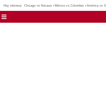
Hoy interesa:
Chicago vs Necaxa
México vs Colombia
América vs S