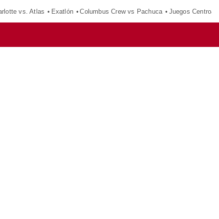
rlotte vs. Atlas
Exatlón
Columbus Crew vs Pachuca
Juegos Centroam