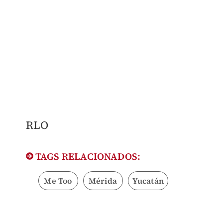
RLO
TAGS RELACIONADOS:
Me Too
Mérida
Yucatán