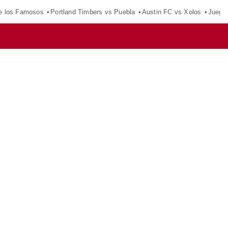
e los Famosos
Portland Timbers vs Puebla
Austin FC vs Xolos
Juego