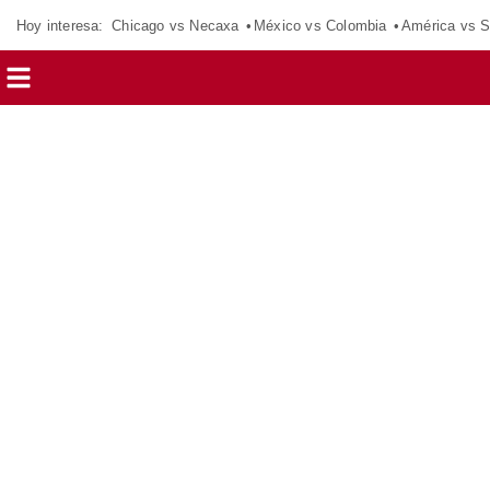
Hoy interesa:
Chicago vs Necaxa
México vs Colombia
América vs S