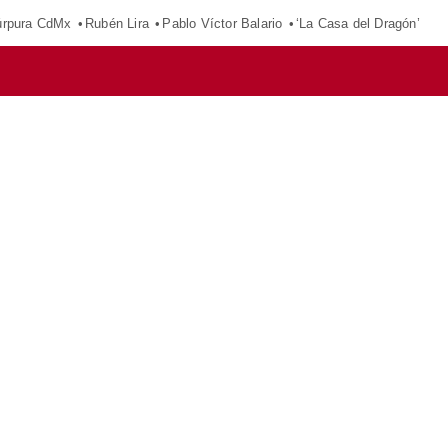
púrpura CdMx
Rubén Lira
Pablo Víctor Balario
‘La Casa del Dragón’