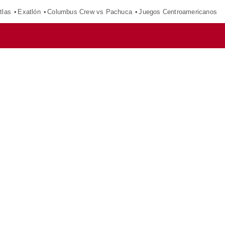
tlas
Exatlón
Columbus Crew vs Pachuca
Juegos Centroamericanos