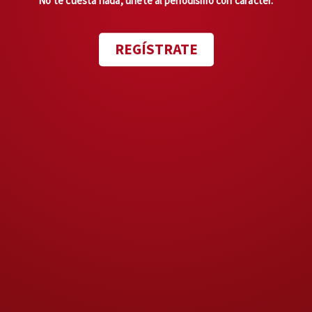
No te cuesta nada, únete al periodismo con carácter.
La Unión Tepito.
REGÍSTRATE
En el norte del país, la
organización venezolana opera
en
Tamaulipas
y
Chihuahua
,
específicamente en urbes como
Ciudad Juárez, Reynosa y
Matamoros. Ya en la parte final
de la ruta migratoria, en esas
ciudades se
encarga de la
logística de cruces ilegales
hacia Estados Unidos.