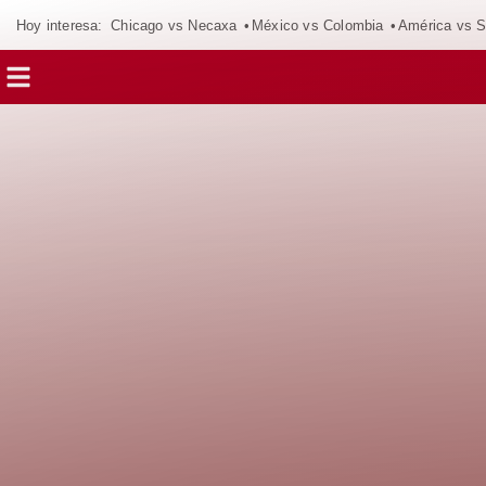
Hoy interesa:
Chicago vs Necaxa
México vs Colombia
América vs S