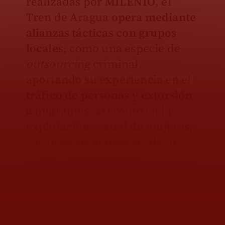
realizadas por
MILENIO
, el
Tren de Aragua
opera mediante
alianzas tácticas
con grupos
locales
, como una especie de
outsourcing
criminal,
aportando su experiencia en el
tráfico de personas y extorsión
a migrantes
, así como en la
explotación sexual de mujeres
,
sin alcanzar el poderío de un
grupo independiente.
Te recomendamos leer..
Trump informa la muerte
del 'Niño Guerrero', líder