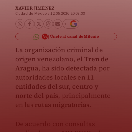
XAVIER JIMÉNEZ
Ciudad de México
/
12.06.2026 20:08:00
Únete al canal de Milenio
La organización criminal de
origen venezolano, el
Tren de
Aragua
, ha sido
detectada
por
autoridades locales en
11
entidades del sur, centro y
norte del país
, principalmente
en las
rutas migratorias
.
De acuerdo con consultas