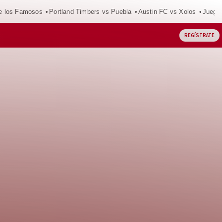
e los Famosos
Portland Timbers vs Puebla
Austin FC vs Xolos
Juego
REGÍSTRATE