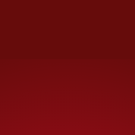
asentamiento
de integrantes del
Tren de Aragua.
Caso aparte es el de la
Ciudad
de México
, donde las cabecillas
operan financieramente.
Particularmente el grupo ha
sido detectado en alcaldías
como Cuauhtémoc, Tlalpan,
Venustiano Carranza y Gustavo
A. Madero. Las investigaciones
señalan que han establecido
vínculos con grupos como
La
Unión Tepito
y la
Anti-Unión
,
para temas de narcomenudeo y