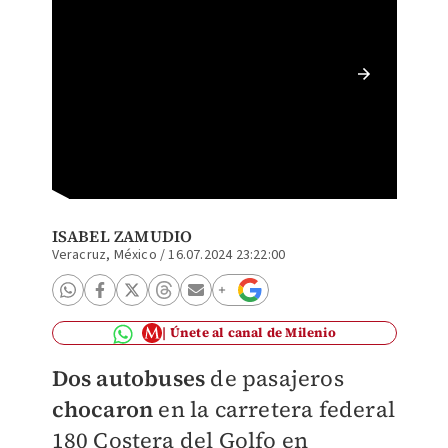
En Vera
varios 
ISABEL ZAMUDIO
Veracruz, México
/
16.07.2024 23:22:00
Únete al canal de Milenio
Dos autobuses
de pasajeros
chocaron
en la carretera federal
180 Costera del Golfo en