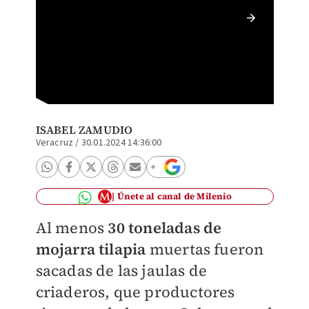
Acuicul
muertos
Especia
ISABEL ZAMUDIO
Veracruz
/
30.01.2024 14:36:00
Únete al canal de Milenio
Al menos
30 toneladas de
mojarra tilapia
muertas fueron
sacadas de las jaulas de
criaderos, que productores