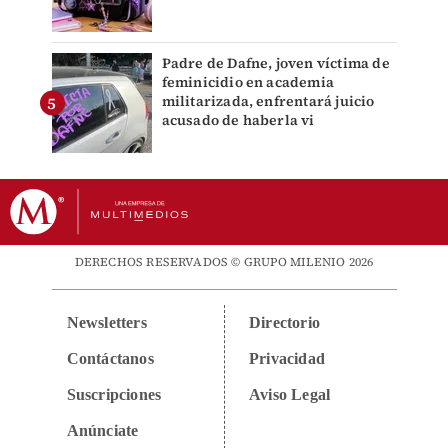
Padre de Dafne, joven víctima de
feminicidio en academia
militarizada, enfrentará juicio
acusado de haberla vi
DERECHOS RESERVADOS © GRUPO MILENIO 2026
Newsletters
Directorio
Contáctanos
Privacidad
Suscripciones
Aviso Legal
Anúnciate