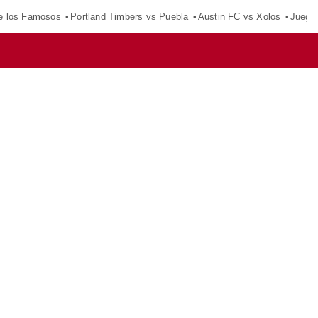
e los Famosos
Portland Timbers vs Puebla
Austin FC vs Xolos
Juego