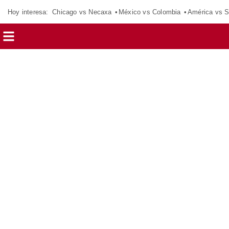
Hoy interesa:
Chicago vs Necaxa
México vs Colombia
América vs S