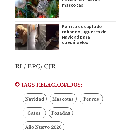
de Navidad de tus
mascotas
Perrito es captado
robando juguetes de
Navidad para
quedárselos
RL/ EPC/ CJR ​
TAGS RELACIONADOS:
Navidad
Mascotas
Perros
Gatos
Posadas
Año Nuevo 2020