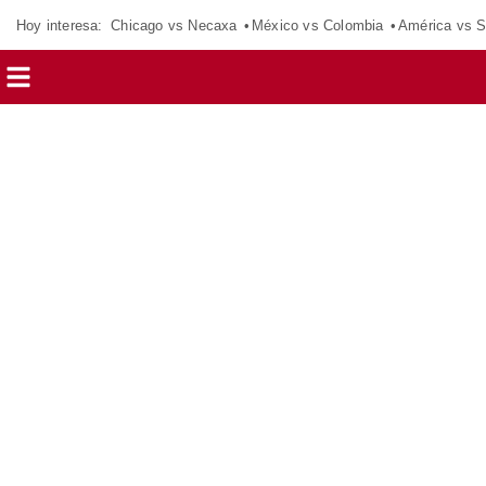
Hoy interesa:
Chicago vs Necaxa
México vs Colombia
América vs S