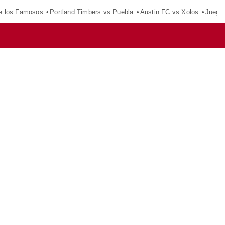
e los Famosos
Portland Timbers vs Puebla
Austin FC vs Xolos
Juego